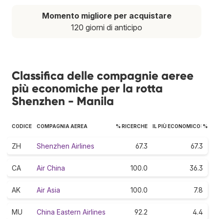
Momento migliore per acquistare
120 giorni di anticipo
Classifica delle compagnie aeree
più economiche per la rotta
Shenzhen - Manila
CODICE
COMPAGNIA AEREA
% RICERCHE
IL PIÙ ECONOMICO: %
ZH
Shenzhen Airlines
67.3
67.3
CA
Air China
100.0
36.3
AK
Air Asia
100.0
7.8
MU
China Eastern Airlines
92.2
4.4