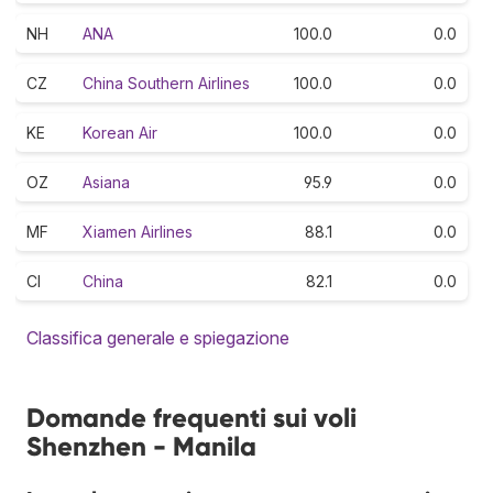
NH
ANA
100.0
0.0
CZ
China Southern Airlines
100.0
0.0
KE
Korean Air
100.0
0.0
OZ
Asiana
95.9
0.0
MF
Xiamen Airlines
88.1
0.0
CI
China
82.1
0.0
Classifica generale e spiegazione
Domande frequenti sui voli
Shenzhen - Manila