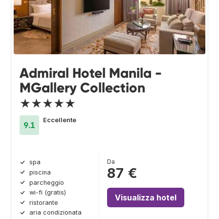
Admiral Hotel Manila -
MGallery Collection
★★★★★
Eccellente
9.1
Da
spa
87 €
piscina
parcheggio
wi-fi (gratis)
Visualizza hotel
ristorante
aria condizionata