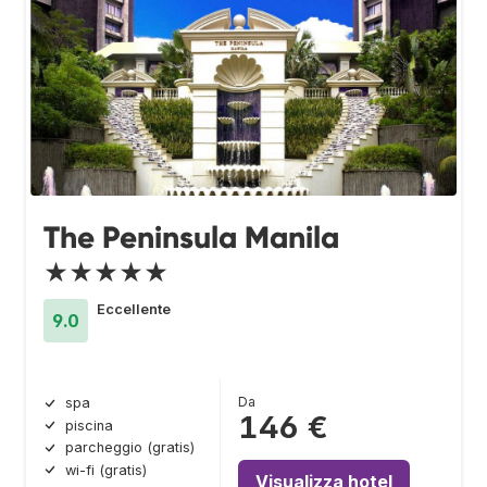
The Peninsula Manila
★★★★★
Eccellente
9.0
Da
spa
146 €
piscina
parcheggio (gratis)
wi-fi (gratis)
Visualizza hotel