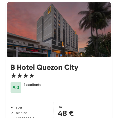
B Hotel Quezon City
★★★★
Eccellente
9.0
Da
spa
48 €
piscina