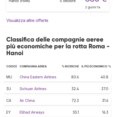
Hanoi (HAN)
5 ottobre
2 giorni fa
Visualizza altre offerte
Classifica delle compagnie aeree
più economiche per la rotta Roma -
Hanoi
CODICE
COMPAGNIA AEREA
% RICERCHE
IL PIÙ ECONOMICO: %
MU
China Eastern Airlines
80.6
40.8
3U
Sichuan Airlines
32.4
37.0
CA
Air China
72.3
31.6
EY
Etihad Airways
55.1
16.3