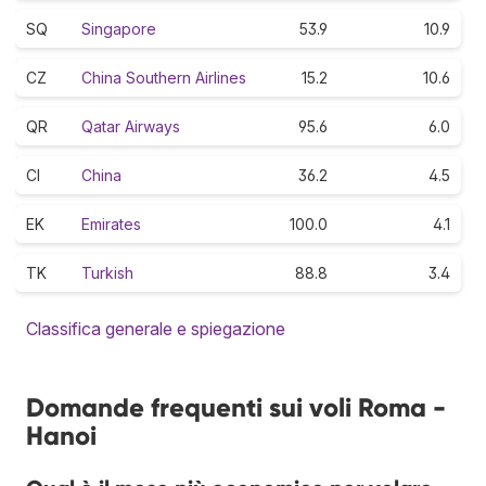
SQ
Singapore
53.9
10.9
CZ
China Southern Airlines
15.2
10.6
QR
Qatar Airways
95.6
6.0
CI
China
36.2
4.5
EK
Emirates
100.0
4.1
TK
Turkish
88.8
3.4
Classifica generale e spiegazione
Domande frequenti sui voli Roma -
Hanoi