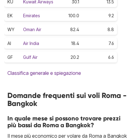
KU
Kuwait Airways
30.1
13.5
EK
Emirates
100.0
9.2
WY
Oman Air
82.4
8.8
AI
Air India
18.4
7.6
GF
Gulf Air
20.2
6.6
Classifica generale e spiegazione
Domande frequenti sui voli Roma -
Bangkok
In quale mese si possono trovare prezzi
più bassi da Roma a Bangkok?
Il mese più economico per volare da Roma a Bangkok