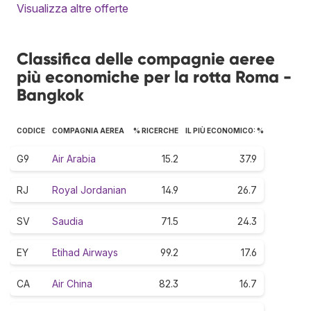
Visualizza altre offerte
Classifica delle compagnie aeree
più economiche per la rotta Roma -
Bangkok
CODICE
COMPAGNIA AEREA
% RICERCHE
IL PIÙ ECONOMICO: %
G9
Air Arabia
15.2
37.9
RJ
Royal Jordanian
14.9
26.7
SV
Saudia
71.5
24.3
EY
Etihad Airways
99.2
17.6
CA
Air China
82.3
16.7