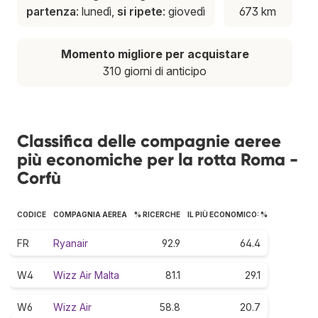
partenza
: lunedì,
si ripete
: giovedì
673 km
Momento migliore per acquistare
310 giorni di anticipo
Classifica delle compagnie aeree
più economiche per la rotta Roma -
Corfù
CODICE
COMPAGNIA AEREA
% RICERCHE
IL PIÙ ECONOMICO: %
FR
Ryanair
92.9
64.4
W4
Wizz Air Malta
81.1
29.1
W6
Wizz Air
58.8
20.7