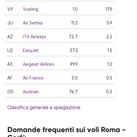
VY
Vueling
1.0
17.9
JU
Air Serbia
11.2
5.9
AZ
ITA Airways
72.7
2.2
U2
EasyJet
37.3
1.5
A3
Aegean Airlines
99.9
1.2
AF
Air France
3.0
0.5
OS
Austrian
76.7
0.2
Classifica generale e spiegazione
Domande frequenti sui voli Roma -