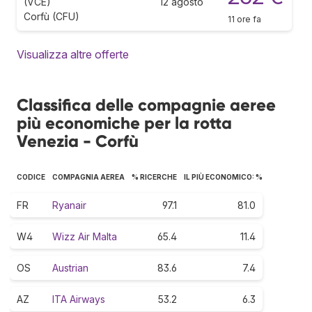
(VCE)
12 agosto
Corfù (CFU)
11 ore fa
Visualizza altre offerte
Classifica delle compagnie aeree
più economiche per la rotta
Venezia - Corfù
CODICE
COMPAGNIA AEREA
% RICERCHE
IL PIÙ ECONOMICO: %
FR
Ryanair
97.1
81.0
W4
Wizz Air Malta
65.4
11.4
OS
Austrian
83.6
7.4
AZ
ITA Airways
53.2
6.3