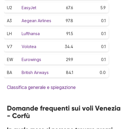
U2
EasyJet
67.6
5.9
A3
Aegean Airlines
97.8
0.1
LH
Lufthansa
91.5
0.1
V7
Volotea
34.4
0.1
EW
Eurowings
29.9
0.1
BA
British Airways
84.1
0.0
Classifica generale e spiegazione
Domande frequenti sui voli Venezia
- Corfù