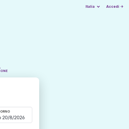
Italia
Accedi →
A
IONE
TORNO