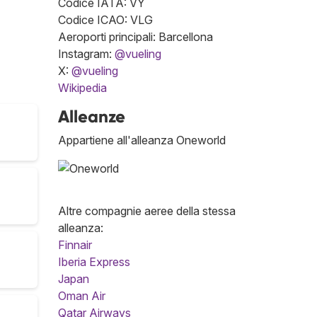
Codice IATA: VY
Codice ICAO: VLG
Aeroporti principali: Barcellona
Instagram:
@vueling
X:
@vueling
Wikipedia
Alleanze
Appartiene all'alleanza Oneworld
Altre compagnie aeree della stessa
alleanza:
Finnair
Iberia Express
Japan
Oman Air
Qatar Airways