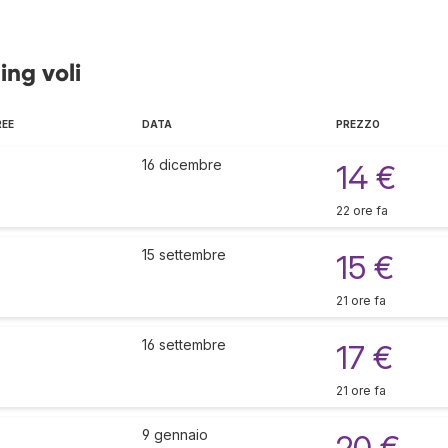
ing voli
REE
DATA
PREZZO
16 dicembre
14 €
22 ore fa
15 settembre
15 €
21 ore fa
16 settembre
17 €
21 ore fa
9 gennaio
20 €