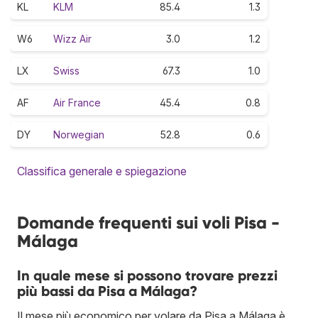
KL
KLM
85.4
1.3
W6
Wizz Air
3.0
1.2
LX
Swiss
67.3
1.0
AF
Air France
45.4
0.8
DY
Norwegian
52.8
0.6
Classifica generale e spiegazione
Domande frequenti sui voli Pisa -
Málaga
In quale mese si possono trovare prezzi
più bassi da Pisa a Málaga?
Il mese più economico per volare da Pisa a Málaga è