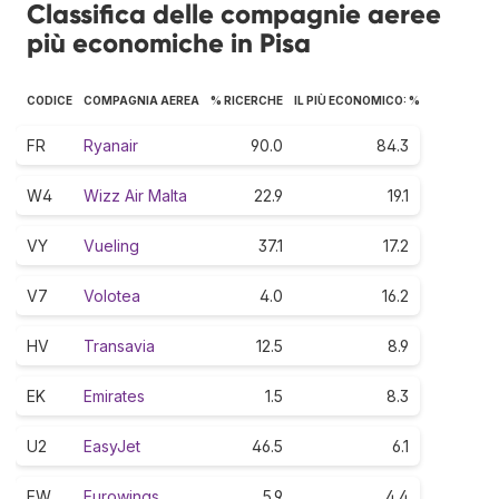
Classifica delle compagnie aeree
più economiche in Pisa
CODICE
COMPAGNIA AEREA
% RICERCHE
IL PIÙ ECONOMICO: %
FR
Ryanair
90.0
84.3
W4
Wizz Air Malta
22.9
19.1
VY
Vueling
37.1
17.2
V7
Volotea
4.0
16.2
HV
Transavia
12.5
8.9
EK
Emirates
1.5
8.3
U2
EasyJet
46.5
6.1
EW
Eurowings
5.9
4.4