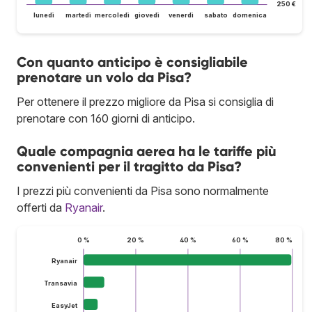
250 €
lunedì
martedì
mercoledì
giovedì
venerdì
sabato
domenica
Con quanto anticipo è consigliabile
prenotare un volo da Pisa?
Per ottenere il prezzo migliore da Pisa si consiglia di
prenotare con 160 giorni di anticipo.
Quale compagnia aerea ha le tariffe più
convenienti per il tragitto da Pisa?
I prezzi più convenienti da Pisa sono normalmente
offerti da
Ryanair
.
0 %
20 %
40 %
60 %
80 %
Ryanair
Transavia
EasyJet