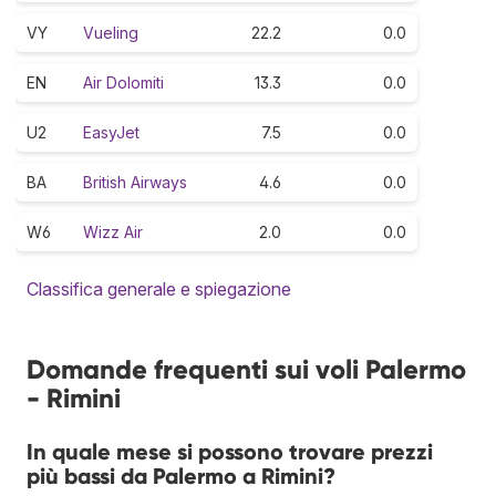
VY
Vueling
22.2
0.0
EN
Air Dolomiti
13.3
0.0
U2
EasyJet
7.5
0.0
BA
British Airways
4.6
0.0
W6
Wizz Air
2.0
0.0
Classifica generale e spiegazione
Domande frequenti sui voli Palermo
- Rimini
In quale mese si possono trovare prezzi
più bassi da Palermo a Rimini?