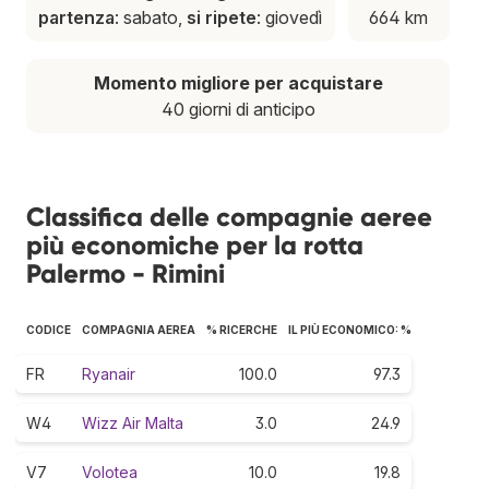
partenza
: sabato,
si ripete
: giovedì
664 km
Momento migliore per acquistare
40 giorni di anticipo
Classifica delle compagnie aeree
più economiche per la rotta
Palermo - Rimini
CODICE
COMPAGNIA AEREA
% RICERCHE
IL PIÙ ECONOMICO: %
FR
Ryanair
100.0
97.3
W4
Wizz Air Malta
3.0
24.9
V7
Volotea
10.0
19.8