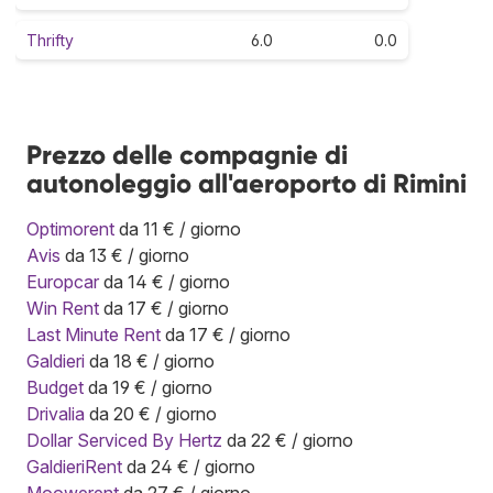
Thrifty
6.0
0.0
Prezzo delle compagnie di
autonoleggio all'aeroporto di Rimini
Optimorent
da 11 € / giorno
Avis
da 13 € / giorno
Europcar
da 14 € / giorno
Win Rent
da 17 € / giorno
Last Minute Rent
da 17 € / giorno
Galdieri
da 18 € / giorno
Budget
da 19 € / giorno
Drivalia
da 20 € / giorno
Dollar Serviced By Hertz
da 22 € / giorno
GaldieriRent
da 24 € / giorno
Moowerent
da 27 € / giorno