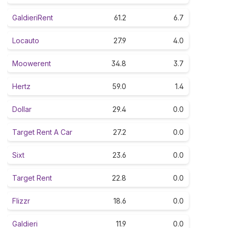
GaldieriRent
61.2
6.7
Locauto
27.9
4.0
Moowerent
34.8
3.7
Hertz
59.0
1.4
Dollar
29.4
0.0
Target Rent A Car
27.2
0.0
Sixt
23.6
0.0
Target Rent
22.8
0.0
Flizzr
18.6
0.0
Galdieri
11.9
0.0