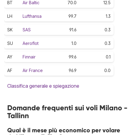
BT
Air Baltic
70.0
12.5
LH
Lufthansa
99.7
1.3
SK
SAS
91.6
0.3
SU
Aeroflot
1.0
0.3
AY
Finnair
99.6
0.1
AF
Air France
96.9
0.0
Classifica generale e spiegazione
Domande frequenti sui voli Milano -
Tallinn
Qual è il mese più economico per volare