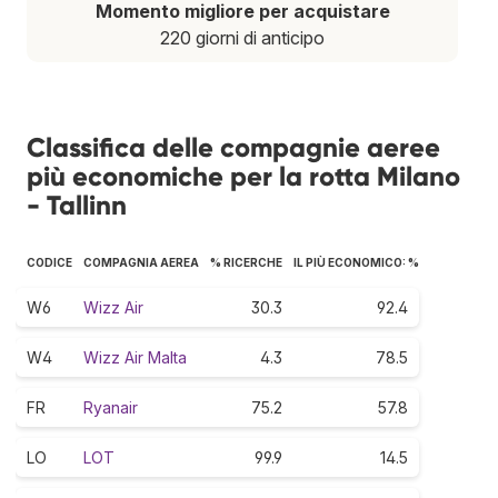
Momento migliore per acquistare
220 giorni di anticipo
Classifica delle compagnie aeree
più economiche per la rotta Milano
- Tallinn
CODICE
COMPAGNIA AEREA
% RICERCHE
IL PIÙ ECONOMICO: %
W6
Wizz Air
30.3
92.4
W4
Wizz Air Malta
4.3
78.5
FR
Ryanair
75.2
57.8
LO
LOT
99.9
14.5