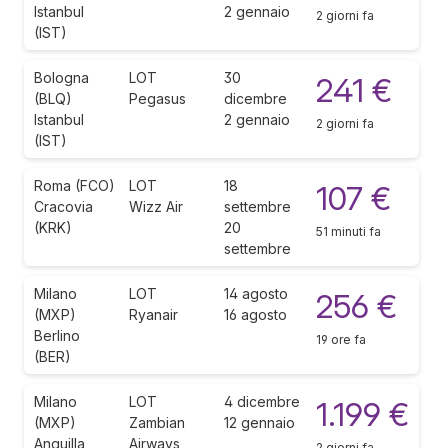
Istanbul
2 gennaio
2 giorni fa
(IST)
Bologna
LOT
30
241 €
(BLQ)
Pegasus
dicembre
Istanbul
2 gennaio
2 giorni fa
(IST)
Roma (FCO)
LOT
18
107 €
Cracovia
Wizz Air
settembre
(KRK)
20
51 minuti fa
settembre
Milano
LOT
14 agosto
256 €
(MXP)
Ryanair
16 agosto
Berlino
19 ore fa
(BER)
Milano
LOT
4 dicembre
1.199 €
(MXP)
Zambian
12 gennaio
Anguilla
Airways
2 giorni fa