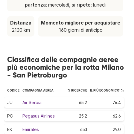
partenza
: mercoledì,
si ripete
: lunedì
Distanza
Momento migliore per acquistare
2130 km
160 giorni di anticipo
Classifica delle compagnie aeree
più economiche per la rotta Milano
- San Pietroburgo
CODICE
COMPAGNIA AEREA
% RICERCHE
IL PIÙ ECONOMICO: %
JU
Air Serbia
65.2
76.4
PC
Pegasus Airlines
25.2
62.6
EK
Emirates
65.1
29.0