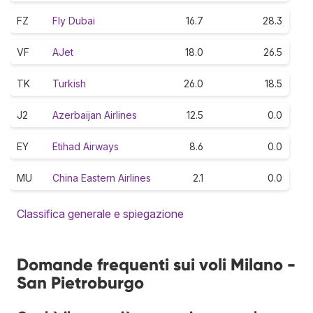
FZ
Fly Dubai
16.7
28.3
VF
AJet
18.0
26.5
TK
Turkish
26.0
18.5
J2
Azerbaijan Airlines
12.5
0.0
EY
Etihad Airways
8.6
0.0
MU
China Eastern Airlines
2.1
0.0
Classifica generale e spiegazione
Domande frequenti sui voli Milano -
San Pietroburgo