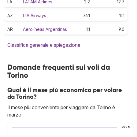
LA
LATAM Airlines
2.2
12.7
AZ
ITA Airways
76.1
11.1
AR
Aerolíneas Argentinas
1.1
9.0
Classifica generale e spiegazione
Domande frequenti sui voli da
Torino
Qual è il mese più economico per volare
da Torino?
Il mese più conveniente per viaggiare da Torino è
marzo.
600 €