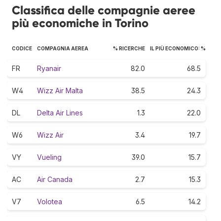
Classifica delle compagnie aeree
più economiche in Torino
CODICE
COMPAGNIA AEREA
% RICERCHE
IL PIÙ ECONOMICO: %
FR
Ryanair
82.0
68.5
W4
Wizz Air Malta
38.5
24.3
DL
Delta Air Lines
1.3
22.0
W6
Wizz Air
3.4
19.7
VY
Vueling
39.0
15.7
AC
Air Canada
2.7
15.3
V7
Volotea
6.5
14.2