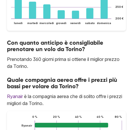
250 €
200 €
lunedì
martedì
mercoledì
giovedì
venerdì
sabato
domenica
Con quanto anticipo è consigliabile
prenotare un volo da Torino?
Prenotando 360 giorni prima si ottiene il miglior prezzo
da Torino.
Quale compagnia aerea offre i prezzi più
bassi per volare da Torino?
Ryanair
è la compagnia aerea che di solito offre i prezzi
migliori da Torino.
0 %
20 %
40 %
60 %
80 %
Ryanair