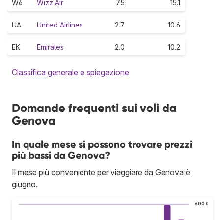
W6
Wizz Air
7.5
15.1
UA
United Airlines
2.7
10.6
EK
Emirates
2.0
10.2
Classifica generale e spiegazione
Domande frequenti sui voli da
Genova
In quale mese si possono trovare prezzi
più bassi da Genova?
Il mese più conveniente per viaggiare da Genova è
giugno.
600 €