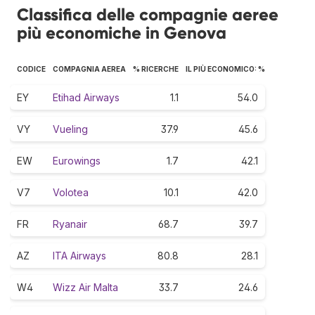
Classifica delle compagnie aeree
più economiche in Genova
CODICE
COMPAGNIA AEREA
% RICERCHE
IL PIÙ ECONOMICO: %
EY
Etihad Airways
1.1
54.0
VY
Vueling
37.9
45.6
EW
Eurowings
1.7
42.1
V7
Volotea
10.1
42.0
FR
Ryanair
68.7
39.7
AZ
ITA Airways
80.8
28.1
W4
Wizz Air Malta
33.7
24.6