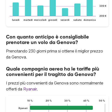
300 €
200 €
lunedì
martedì
mercoledì
giovedì
venerdì
sabato
domenica
Con quanto anticipo è consigliabile
prenotare un volo da Genova?
Prenotando 230 giorni prima si ottiene il miglior prezzo
da Genova.
Quale compagnia aerea ha le tariffe più
convenienti per il tragitto da Genova?
I prezzi più convenienti da Genova sono normalmente
offerti da
Ryanair
.
10 %
20 %
30 %
40 %
50 %
Ryanair