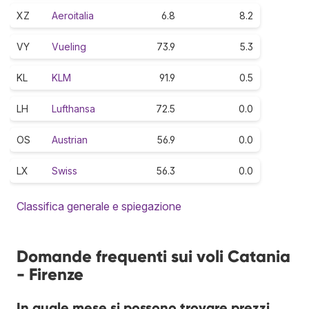
XZ
Aeroitalia
6.8
8.2
VY
Vueling
73.9
5.3
KL
KLM
91.9
0.5
LH
Lufthansa
72.5
0.0
OS
Austrian
56.9
0.0
LX
Swiss
56.3
0.0
Classifica generale e spiegazione
Domande frequenti sui voli Catania
- Firenze
In quale mese si possono trovare prezzi