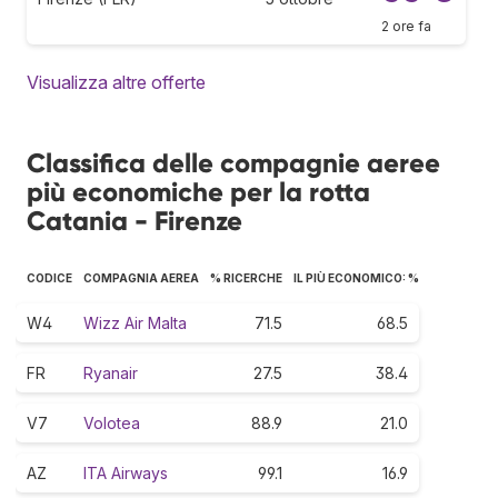
2 ore fa
Visualizza altre offerte
Classifica delle compagnie aeree
più economiche per la rotta
Catania - Firenze
CODICE
COMPAGNIA AEREA
% RICERCHE
IL PIÙ ECONOMICO: %
W4
Wizz Air Malta
71.5
68.5
FR
Ryanair
27.5
38.4
V7
Volotea
88.9
21.0
AZ
ITA Airways
99.1
16.9