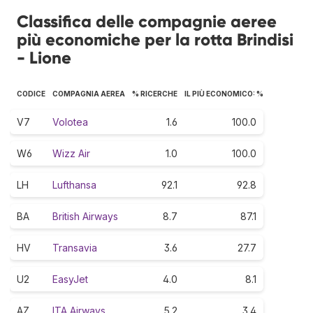
Classifica delle compagnie aeree
più economiche per la rotta Brindisi
- Lione
CODICE
COMPAGNIA AEREA
% RICERCHE
IL PIÙ ECONOMICO: %
V7
Volotea
1.6
100.0
W6
Wizz Air
1.0
100.0
LH
Lufthansa
92.1
92.8
BA
British Airways
8.7
87.1
HV
Transavia
3.6
27.7
U2
EasyJet
4.0
8.1
AZ
ITA Airways
5.2
3.4