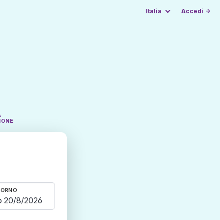
Italia
Accedi →
A
IONE
TORNO