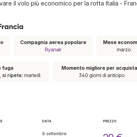
vare il volo più economico per la rotta Italia - Fran
 Francia
io
Compagnia aerea popolare
Mese econom
Ryanair
marzo
e fuga
Momento migliore per acquist
ì,
si ripete
: martedì
340 giorni di anticipo
EE
DATA
PREZZO
8 settembre