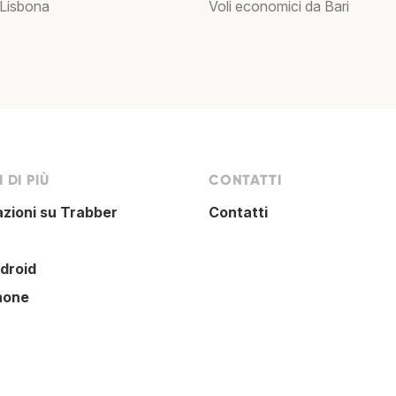
 Lisbona
Voli economici da Bari
 DI PIÙ
CONTATTI
azioni su Trabber
Contatti
droid
hone