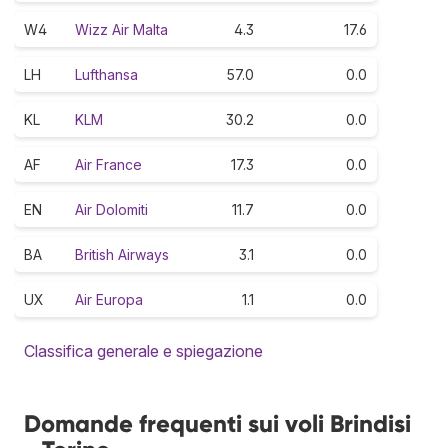
W4
Wizz Air Malta
4.3
17.6
LH
Lufthansa
57.0
0.0
KL
KLM
30.2
0.0
AF
Air France
17.3
0.0
EN
Air Dolomiti
11.7
0.0
BA
British Airways
3.1
0.0
UX
Air Europa
1.1
0.0
Classifica generale e spiegazione
Domande frequenti sui voli Brindisi