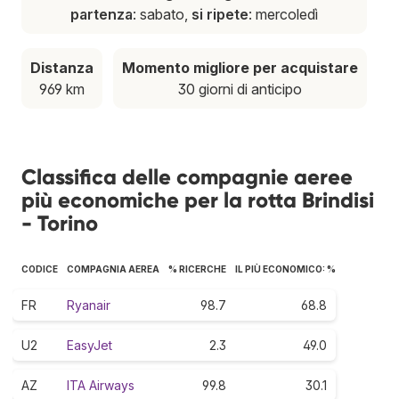
partenza
: sabato,
si ripete
: mercoledì
Distanza
Momento migliore per acquistare
969 km
30 giorni di anticipo
Classifica delle compagnie aeree
più economiche per la rotta Brindisi
- Torino
CODICE
COMPAGNIA AEREA
% RICERCHE
IL PIÙ ECONOMICO: %
FR
Ryanair
98.7
68.8
U2
EasyJet
2.3
49.0
AZ
ITA Airways
99.8
30.1