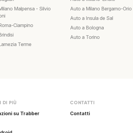
Milano Malpensa - Silvio
Auto a Milano Bergamo-Orio 
oni
Auto a Insula de Sal
 Roma-Ciampino
Auto a Bologna
rindisi
Auto a Torino
Lamezia Terme
 DI PIÙ
CONTATTI
azioni su Trabber
Contatti
droid