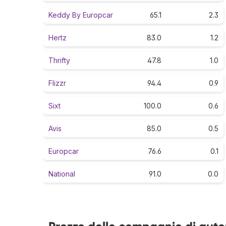
Keddy By Europcar
65.1
2.3
Hertz
83.0
1.2
Thrifty
47.8
1.0
Flizzr
94.4
0.9
Sixt
100.0
0.6
Avis
85.0
0.5
Europcar
76.6
0.1
National
91.0
0.0