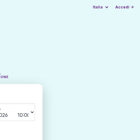
Italia
Accedi →
A
IONE
A