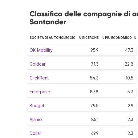
Classifica delle compagnie di 
Santander
SOCIETÀ DI AUTONOLEGGIO
% RICERCHE
IL PIÙ ECONOMICO: %
OK Mobility
95.9
47.3
Goldcar
71.3
22.8
ClickRent
54.3
10.5
Enterprise
87.8
5.3
Budget
79.5
2.9
Alamo
85.1
2.3
Dollar
69.9
2.3