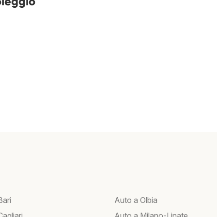
oleggio
Bari
Auto a Olbia
agliari
Auto a Milano-Linate