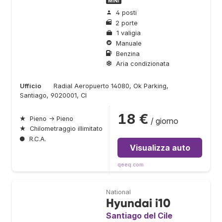
MINI
4 posti
2 porte
1 valigia
Manuale
Benzina
Aria condizionata
Ufficio
Radial Aeropuerto 14080, Ok Parking,
Santiago, 9020001, Cl
18 €
★
Pieno → Pieno
/ giorno
★
Chilometraggio illimitato
●
R.C.A.
Visualizza auto
qeeq.com
National
Hyundai i10
Santiago del Cile