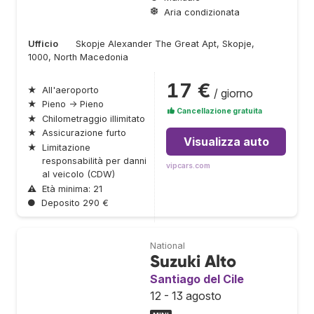
Aria condizionata
Ufficio
Skopje Alexander The Great Apt, Skopje,
1000, North Macedonia
17 €
★
All'aeroporto
/ giorno
★
Pieno → Pieno
Cancellazione gratuita
★
Chilometraggio illimitato
★
Assicurazione furto
Visualizza auto
★
Limitazione
responsabilità per danni
vipcars.com
al veicolo (CDW)
⚠
Età minima: 21
●
Deposito 290 €
National
Suzuki Alto
Santiago del Cile
12 - 13 agosto