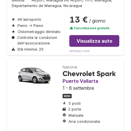
Ufficio
Airport, Managua Intl Airport, 11111, Managua,
Departamento de Managua, Nicaragua
13 €
★
All'aeroporto
/ giorno
★
Pieno → Pieno
Cancellazione gratuita
★
Chilometraggio illimitato
●
Controlla le condizioni
Visualizza auto
dell'assicurazione
⚠
Età minima: 25
rentcars.com
National
Chevrolet Spark
Puerto Vallarta
1 - 8 settembre
MINI
5 posti
2 porte
Manuale
Aria condizionata