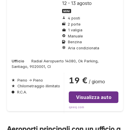
12 - 13 agosto
MINI
4 posti
2 porte
1 valigia
Manuale
Benzina
Aria condizionata
Ufficio
Radial Aeropuerto 14080, Ok Parking,
Santiago, 9020001, Cl
19 €
★
Pieno → Pieno
/ giorno
★
Chilometraggio illimitato
●
R.C.A.
Visualizza auto
qeeq.com
Aeroporti principali con un ufficio a