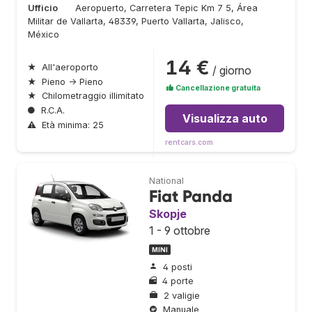
Ufficio
Aeropuerto, Carretera Tepic Km 7 5, Área
Militar de Vallarta, 48339, Puerto Vallarta, Jalisco,
México
14 €
★
All'aeroporto
/ giorno
★
Pieno → Pieno
Cancellazione gratuita
★
Chilometraggio illimitato
●
R.C.A.
Visualizza auto
⚠
Età minima: 25
rentcars.com
National
Fiat Panda
Skopje
1 - 9 ottobre
MINI
4 posti
4 porte
2 valigie
Manuale