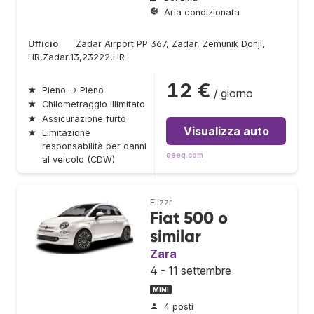
Aria condizionata
Ufficio
Zadar Airport PP 367, Zadar, Zemunik Donji,
HR,Zadar,13,23222,HR
12 €
★
Pieno → Pieno
/ giorno
★
Chilometraggio illimitato
★
Assicurazione furto
Visualizza auto
★
Limitazione
responsabilità per danni
qeeq.com
al veicolo (CDW)
Flizzr
Fiat 500 o
similar
Zara
4 - 11 settembre
MINI
4 posti