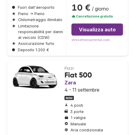
10 €
●
Fuori dall'aeroporto
/ giorno
★
Pieno → Pieno
Cancellazione gratuita
★
Chilometraggio illimitato
★
Limitazione
Visualizza auto
responsabilità per danni
al veicolo (CDW)
stressfreecarrental.com
★
Assicurazione furto
●
Deposito 1.200 €
Flizzr
Fiat 500
Zara
4 - 11 settembre
MINI
4 posti
3 porte
1 valigia
Manuale
Aria condizionata