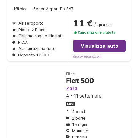
Ufficio
Zadar Airport Pp 367
11 €
★
All'aeroporto
/ giorno
★
Pieno → Pieno
Cancellazione gratuita
★
Chilometraggio illimitato
●
R.C.A.
Visualizza auto
★
Assicurazione furto
●
Deposito 1.200 €
discovercars.com
Flizzr
Fiat 500
Zara
4 - 11 settembre
MINI
4 posti
2 porte
1 valigia
Manuale
Benzina