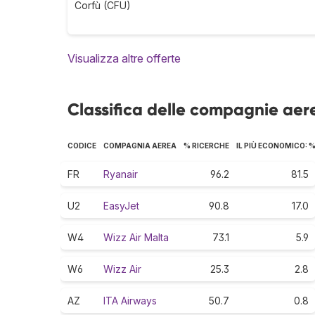
Corfù (CFU)
Visualizza altre offerte
Classifica delle compagnie aer
CODICE
COMPAGNIA AEREA
% RICERCHE
IL PIÙ ECONOMICO: 
FR
Ryanair
96.2
81.5
U2
EasyJet
90.8
17.0
W4
Wizz Air Malta
73.1
5.9
W6
Wizz Air
25.3
2.8
AZ
ITA Airways
50.7
0.8