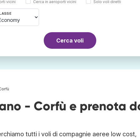
rti vicini
Cerca in aeroporti vicini
Solo voli diretti
LASSE
Cerca voli
 Corfù
ilano - Corfù e prenota 
erchiamo tutti i voli di compagnie aeree low cost,