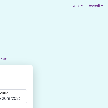
Italia
Accedi →
A
IONE
TORNO