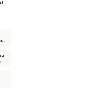
rfù.
nuti
za
km