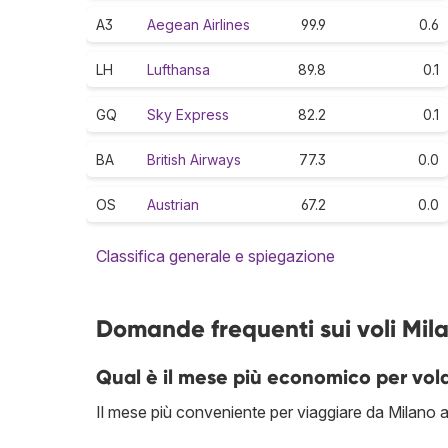
A3
Aegean Airlines
99.9
0.6
LH
Lufthansa
89.8
0.1
GQ
Sky Express
82.2
0.1
BA
British Airways
77.3
0.0
OS
Austrian
67.2
0.0
Classifica generale e spiegazione
Domande frequenti sui voli Mil
Qual è il mese più economico per vol
Il mese più conveniente per viaggiare da Milano a