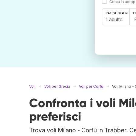
Cerca in aeropo
PASSEGGERI
C
1 adulto
Voli
Voli per Grecia
Voli per Corfù
Voli Milano -
Confronta i voli M
preferisci
Trova voli Milano - Corfù in Trabber. C