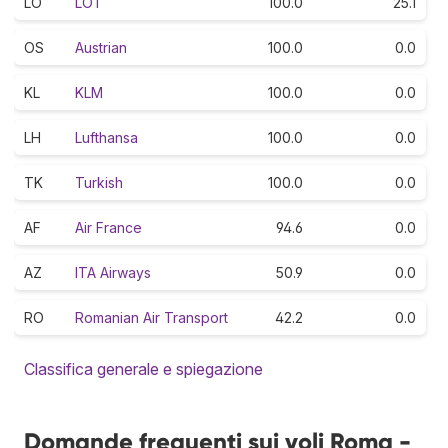
LO
LOT
100.0
25.1
OS
Austrian
100.0
0.0
KL
KLM
100.0
0.0
LH
Lufthansa
100.0
0.0
TK
Turkish
100.0
0.0
AF
Air France
94.6
0.0
AZ
ITA Airways
50.9
0.0
RO
Romanian Air Transport
42.2
0.0
Classifica generale e spiegazione
Domande frequenti sui voli Roma -