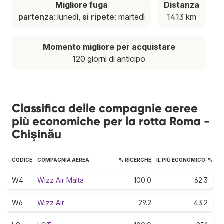
Migliore fuga
Distanza
partenza
: lunedì,
si ripete
: martedì
1413 km
Momento migliore per acquistare
120 giorni di anticipo
Classifica delle compagnie aeree
più economiche per la rotta Roma -
Chişinău
CODICE
COMPAGNIA AEREA
% RICERCHE
IL PIÙ ECONOMICO: %
W4
Wizz Air Malta
100.0
62.3
W6
Wizz Air
29.2
43.2