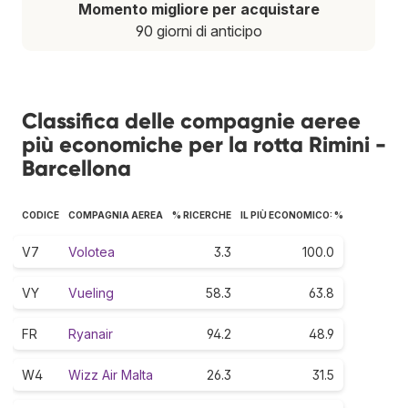
Momento migliore per acquistare
90 giorni di anticipo
Classifica delle compagnie aeree
più economiche per la rotta Rimini -
Barcellona
CODICE
COMPAGNIA AEREA
% RICERCHE
IL PIÙ ECONOMICO: %
V7
Volotea
3.3
100.0
VY
Vueling
58.3
63.8
FR
Ryanair
94.2
48.9
W4
Wizz Air Malta
26.3
31.5