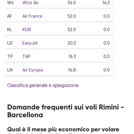
W6
Wizz Air
36.0
14.2
AF
Air France
52.0
0.0
KL
KLM
52.0
0.0
U2
EasyJet
20.2
0.0
TP
TAP
16.3
0.0
UX
Air Europa
14.8
0.0
Classifica generale e spiegazione
Domande frequenti sui voli Rimini -
Barcellona
Qual è il mese più economico per volare