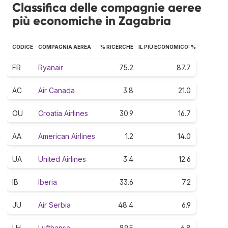
Classifica delle compagnie aeree
più economiche in Zagabria
CODICE
COMPAGNIA AEREA
% RICERCHE
IL PIÙ ECONOMICO: %
FR
Ryanair
75.2
87.7
AC
Air Canada
3.8
21.0
OU
Croatia Airlines
30.9
16.7
AA
American Airlines
1.2
14.0
UA
United Airlines
3.4
12.6
IB
Iberia
33.6
7.2
JU
Air Serbia
48.4
6.9
LH
Lufthansa
89.5
6.8