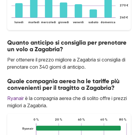
270 €
240 €
lunedì
martedì
mercoledì
giovedì
venerdì
sabato
domenica
Quanto anticipo si consiglia per prenotare
un volo a Zagabria?
Per ottenere il prezzo migliore a Zagabria si consiglia di
prenotare con 340 giorni di anticipo.
Quale compagnia aerea ha le tariffe più
convenienti per il tragitto a Zagabria?
Ryanair
è la compagnia aerea che di solito offre i prezzi
migliori a Zagabria.
0 %
20 %
40 %
60 %
80 %
Ryanair