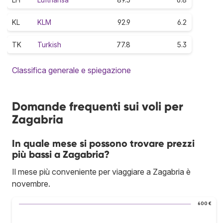
KL
KLM
92.9
6.2
TK
Turkish
77.8
5.3
Classifica generale e spiegazione
Domande frequenti sui voli per
Zagabria
In quale mese si possono trovare prezzi
più bassi a Zagabria?
Il mese più conveniente per viaggiare a Zagabria è
novembre.
600 €