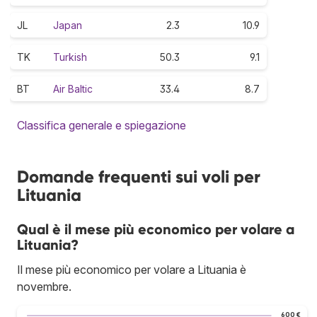
JL
Japan
2.3
10.9
TK
Turkish
50.3
9.1
BT
Air Baltic
33.4
8.7
Classifica generale e spiegazione
Domande frequenti sui voli per
Lituania
Qual è il mese più economico per volare a
Lituania?
Il mese più economico per volare a Lituania è
novembre.
600 €