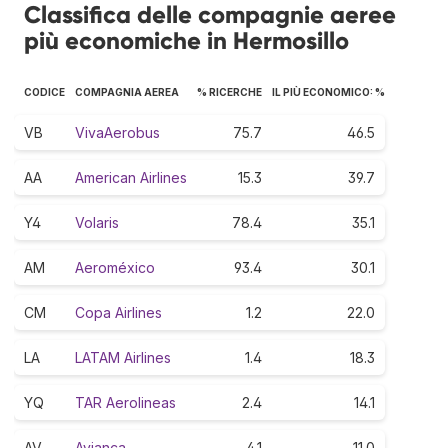
Classifica delle compagnie aeree
più economiche in Hermosillo
CODICE
COMPAGNIA AEREA
% RICERCHE
IL PIÙ ECONOMICO: %
VB
VivaAerobus
75.7
46.5
AA
American Airlines
15.3
39.7
Y4
Volaris
78.4
35.1
AM
Aeroméxico
93.4
30.1
CM
Copa Airlines
1.2
22.0
LA
LATAM Airlines
1.4
18.3
YQ
TAR Aerolineas
2.4
14.1
AV
Avianca
4.1
11.0