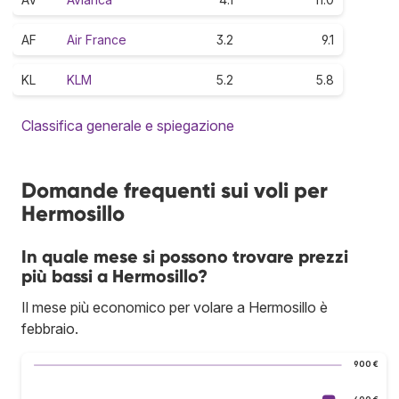
AF
Air France
3.2
9.1
KL
KLM
5.2
5.8
Classifica generale e spiegazione
Domande frequenti sui voli per
Hermosillo
In quale mese si possono trovare prezzi
più bassi a Hermosillo?
Il mese più economico per volare a Hermosillo è
febbraio.
900 €
600 €