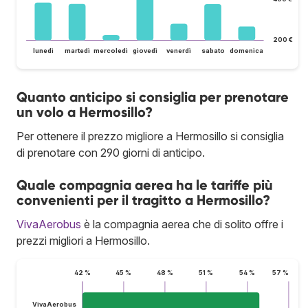
200 €
lunedì
martedì
mercoledì
giovedì
venerdì
sabato
domenica
Quanto anticipo si consiglia per prenotare
un volo a Hermosillo?
Per ottenere il prezzo migliore a Hermosillo si consiglia
di prenotare con 290 giorni di anticipo.
Quale compagnia aerea ha le tariffe più
convenienti per il tragitto a Hermosillo?
VivaAerobus
è la compagnia aerea che di solito offre i
prezzi migliori a Hermosillo.
42 %
45 %
48 %
51 %
54 %
57 %
VivaAerobus