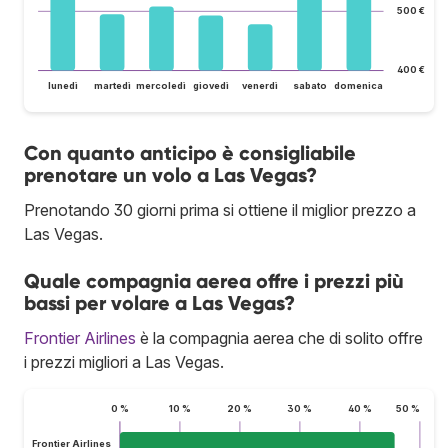
500 €
400 €
lunedì
martedì
mercoledì
giovedì
venerdì
sabato
domenica
Con quanto anticipo è consigliabile
prenotare un volo a Las Vegas?
Prenotando 30 giorni prima si ottiene il miglior prezzo a
Las Vegas.
Quale compagnia aerea offre i prezzi più
bassi per volare a Las Vegas?
Frontier Airlines
è la compagnia aerea che di solito offre
i prezzi migliori a Las Vegas.
0 %
10 %
20 %
30 %
40 %
50 %
Frontier Airlines