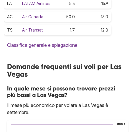
LA
LATAM Airlines
5.3
15.9
AC
Air Canada
50.0
13.0
TS
Air Transat
1.7
12.8
Classifica generale e spiegazione
Domande frequenti sui voli per Las
Vegas
In quale mese si possono trovare prezzi
più bassi a Las Vegas?
Il mese più economico per volare a Las Vegas è
settembre.
800 €