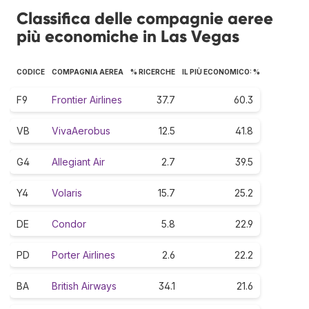
Classifica delle compagnie aeree
più economiche in Las Vegas
CODICE
COMPAGNIA AEREA
% RICERCHE
IL PIÙ ECONOMICO: %
F9
Frontier Airlines
37.7
60.3
VB
VivaAerobus
12.5
41.8
G4
Allegiant Air
2.7
39.5
Y4
Volaris
15.7
25.2
DE
Condor
5.8
22.9
PD
Porter Airlines
2.6
22.2
BA
British Airways
34.1
21.6