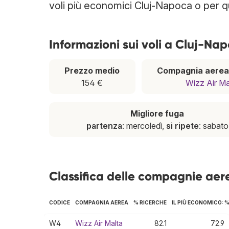
voli più economici Cluj-Napoca o per qu
Informazioni sui voli a Cluj-Na
Prezzo medio
Compagnia aerea
154 €
Wizz Air Ma
Migliore fuga
partenza
: mercoledì,
si ripete
: sabato
Classifica delle compagnie ae
CODICE
COMPAGNIA AEREA
% RICERCHE
IL PIÙ ECONOMICO: 
W4
Wizz Air Malta
82.1
72.9