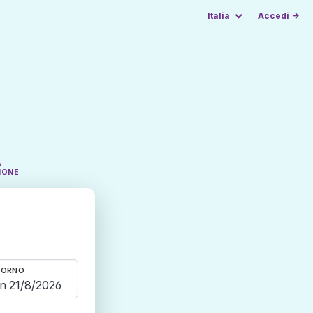
Italia
Accedi →
A
IONE
TORNO