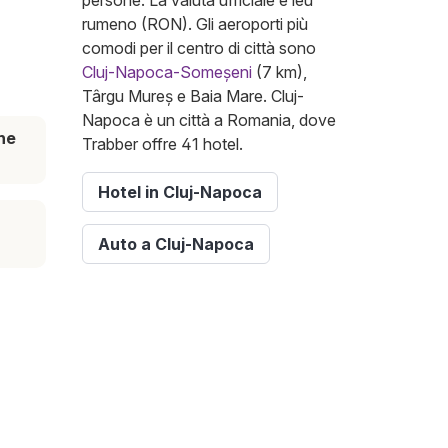
persone. La valuta ufficiale è leu
rumeno (RON). Gli aeroporti più
comodi per il centro di città sono
Cluj-Napoca-Someșeni
(7 km),
Târgu Mureș e Baia Mare. Cluj-
Napoca è un città a Romania, dove
ne
Trabber offre 41 hotel.
Hotel in Cluj-Napoca
Auto a Cluj-Napoca