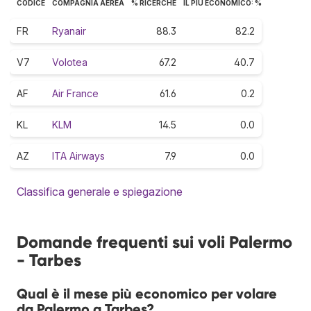
CODICE
COMPAGNIA AEREA
% RICERCHE
IL PIÙ ECONOMICO: %
FR
Ryanair
88.3
82.2
V7
Volotea
67.2
40.7
AF
Air France
61.6
0.2
KL
KLM
14.5
0.0
AZ
ITA Airways
7.9
0.0
Classifica generale e spiegazione
Domande frequenti sui voli Palermo
- Tarbes
Qual è il mese più economico per volare
da Palermo a Tarbes?