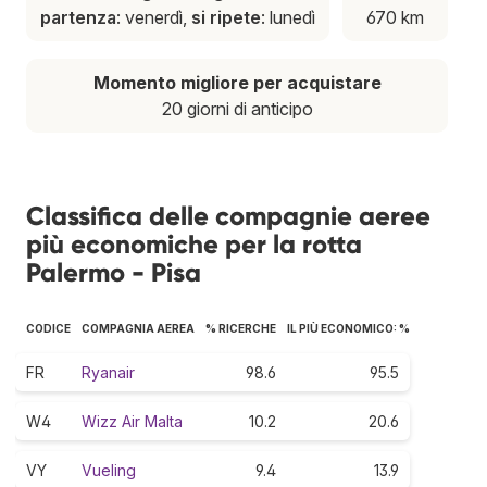
partenza
: venerdì,
si ripete
: lunedì
670 km
Momento migliore per acquistare
20 giorni di anticipo
Classifica delle compagnie aeree
più economiche per la rotta
Palermo - Pisa
CODICE
COMPAGNIA AEREA
% RICERCHE
IL PIÙ ECONOMICO: %
FR
Ryanair
98.6
95.5
W4
Wizz Air Malta
10.2
20.6
VY
Vueling
9.4
13.9