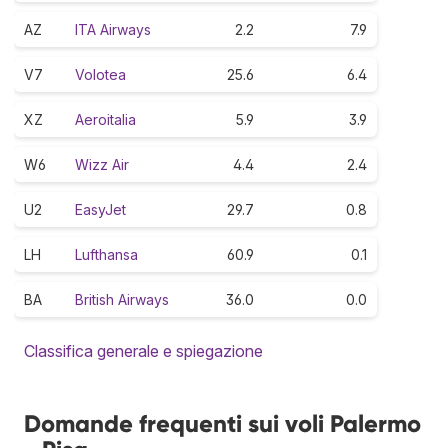
AZ
ITA Airways
2.2
7.9
V7
Volotea
25.6
6.4
XZ
Aeroitalia
5.9
3.9
W6
Wizz Air
4.4
2.4
U2
EasyJet
29.7
0.8
LH
Lufthansa
60.9
0.1
BA
British Airways
36.0
0.0
Classifica generale e spiegazione
Domande frequenti sui voli Palermo