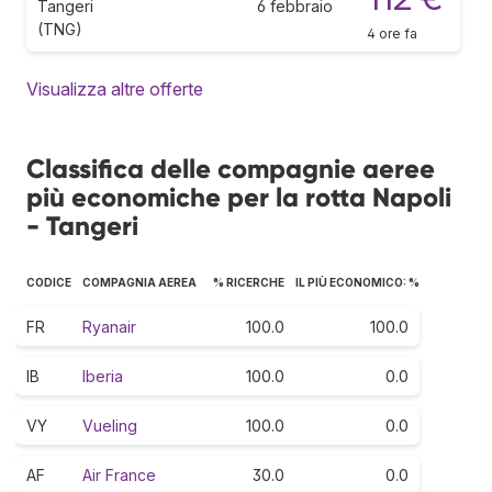
Tangeri
6 febbraio
(TNG)
4 ore fa
Visualizza altre offerte
Classifica delle compagnie aeree
più economiche per la rotta Napoli
- Tangeri
CODICE
COMPAGNIA AEREA
% RICERCHE
IL PIÙ ECONOMICO: %
FR
Ryanair
100.0
100.0
IB
Iberia
100.0
0.0
VY
Vueling
100.0
0.0
AF
Air France
30.0
0.0