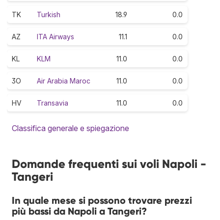
TK
Turkish
18.9
0.0
AZ
ITA Airways
11.1
0.0
KL
KLM
11.0
0.0
3O
Air Arabia Maroc
11.0
0.0
HV
Transavia
11.0
0.0
Classifica generale e spiegazione
Domande frequenti sui voli Napoli -
Tangeri
In quale mese si possono trovare prezzi
più bassi da Napoli a Tangeri?