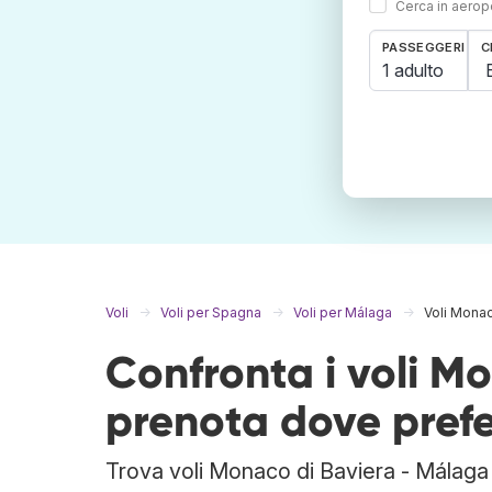
Cerca in aeropo
PASSEGGERI
C
1 adulto
Voli
Voli per Spagna
Voli per Málaga
Voli Monac
Confronta i voli M
prenota dove prefe
Trova voli Monaco di Baviera - Málaga 