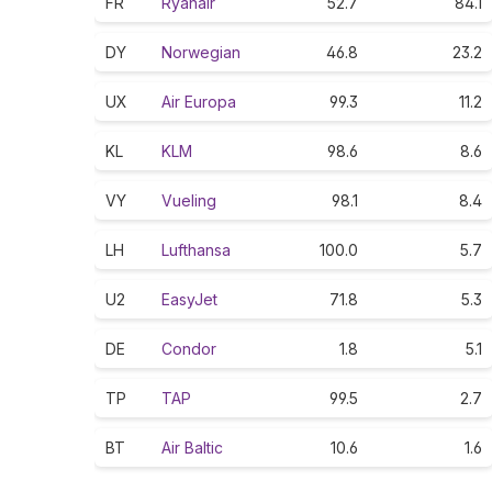
FR
Ryanair
52.7
84.1
DY
Norwegian
46.8
23.2
UX
Air Europa
99.3
11.2
KL
KLM
98.6
8.6
VY
Vueling
98.1
8.4
LH
Lufthansa
100.0
5.7
U2
EasyJet
71.8
5.3
DE
Condor
1.8
5.1
TP
TAP
99.5
2.7
BT
Air Baltic
10.6
1.6