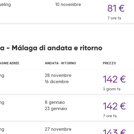
ueling
10 novembre
81 €
7 ore fa
ra - Málaga di andata e ritorno
GNIE AEREE
ANDATA - RITORNO
PREZZO
ng
28 novembre
142 €
16 dicembre
3 giorni fa
ng
8 gennaio
142 €
23 gennaio
7 ore fa
ng
27 novembre
143 €