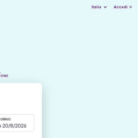
Italia
Accedi →
A
IONE
TORNO