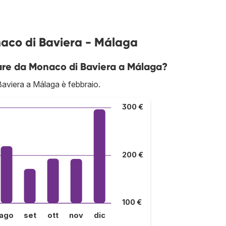
naco di Baviera - Málaga
are da Monaco di Baviera a Málaga?
aviera a Málaga è febbraio.
300 €
200 €
100 €
ago
set
ott
nov
dic