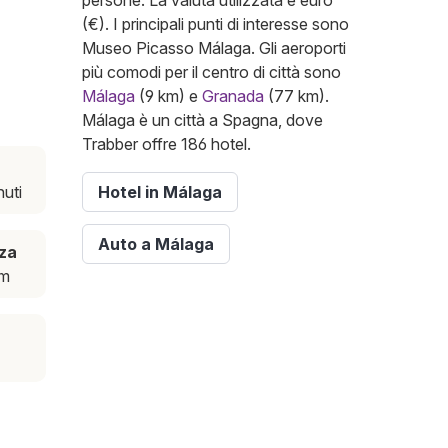
persone. La valuta utilizzata è euro
(€). I principali punti di interesse sono
Museo Picasso Málaga. Gli aeroporti
più comodi per il centro di città sono
Málaga
(9 km) e
Granada
(77 km).
Málaga è un città a Spagna, dove
Trabber offre 186 hotel.
nuti
Hotel in Málaga
Auto a Málaga
za
km