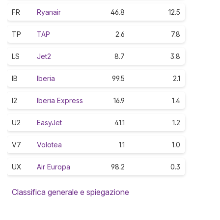
FR
Ryanair
46.8
12.5
TP
TAP
2.6
7.8
LS
Jet2
8.7
3.8
IB
Iberia
99.5
2.1
I2
Iberia Express
16.9
1.4
U2
EasyJet
41.1
1.2
V7
Volotea
1.1
1.0
UX
Air Europa
98.2
0.3
Classifica generale e spiegazione