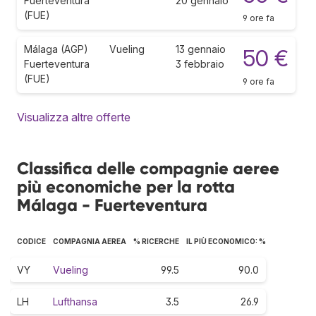
Fuerteventura
20 gennaio
(FUE)
9 ore fa
Málaga (AGP)
Vueling
13 gennaio
50 €
Fuerteventura
3 febbraio
(FUE)
9 ore fa
Visualizza altre offerte
Classifica delle compagnie aeree
più economiche per la rotta
Málaga - Fuerteventura
CODICE
COMPAGNIA AEREA
% RICERCHE
IL PIÙ ECONOMICO: %
VY
Vueling
99.5
90.0
LH
Lufthansa
3.5
26.9