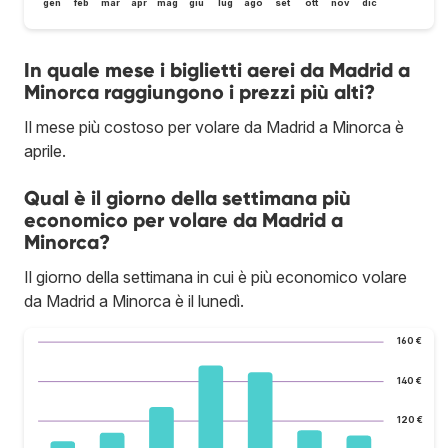
gen
feb
mar
apr
mag
giu
lug
ago
set
ott
nov
dic
In quale mese i biglietti aerei da Madrid a
Minorca raggiungono i prezzi più alti?
Il mese più costoso per volare da Madrid a Minorca è
aprile.
Qual è il giorno della settimana più
economico per volare da Madrid a
Minorca?
Il giorno della settimana in cui è più economico volare
da Madrid a Minorca è il lunedì.
160 €
140 €
120 €