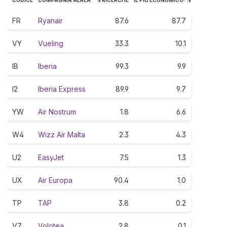
FR
Ryanair
87.6
87.7
VY
Vueling
33.3
10.1
IB
Iberia
99.3
9.9
I2
Iberia Express
89.9
9.7
YW
Air Nostrum
1.8
6.6
W4
Wizz Air Malta
2.3
4.3
U2
EasyJet
7.5
1.3
UX
Air Europa
90.4
1.0
TP
TAP
3.8
0.2
V7
Volotea
2.8
0.1