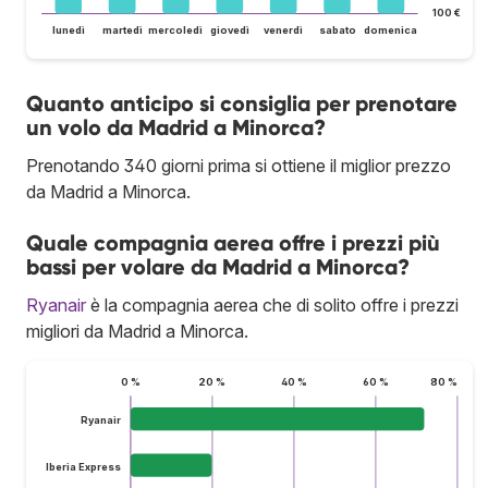
100 €
lunedì
martedì
mercoledì
giovedì
venerdì
sabato
domenica
Quanto anticipo si consiglia per prenotare
un volo da Madrid a Minorca?
Prenotando 340 giorni prima si ottiene il miglior prezzo
da Madrid a Minorca.
Quale compagnia aerea offre i prezzi più
bassi per volare da Madrid a Minorca?
Ryanair
è la compagnia aerea che di solito offre i prezzi
migliori da Madrid a Minorca.
0 %
20 %
40 %
60 %
80 %
Ryanair
Iberia Express