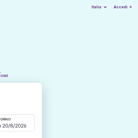
Italia
Accedi →
A
IONE
TORNO