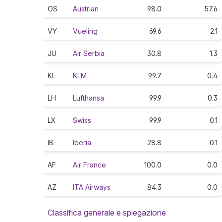
OS
Austrian
98.0
57.6
VY
Vueling
69.6
2.1
JU
Air Serbia
30.8
1.3
KL
KLM
99.7
0.4
LH
Lufthansa
99.9
0.3
LX
Swiss
99.9
0.1
IB
Iberia
28.8
0.1
AF
Air France
100.0
0.0
AZ
ITA Airways
84.3
0.0
Classifica generale e spiegazione