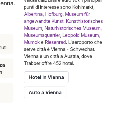
valuta utilizzata è euro (€). I principali
ienna.
punti di interesse sono Kohlmarkt,
Albertina
,
Hofburg
,
Museum für
angewandte Kunst
,
Kunsthistorisches
Museum
,
Naturhistorisches Museum
,
Museumsquartier
,
Leopold Museum
,
Mumok
e
Riesenrad
. L'aeroporto che
nuti
serve città è Vienna - Schwechat.
Vienna è un città a Austria, dove
Trabber offre 452 hotel.
za
m
Hotel in Vienna
Auto a Vienna