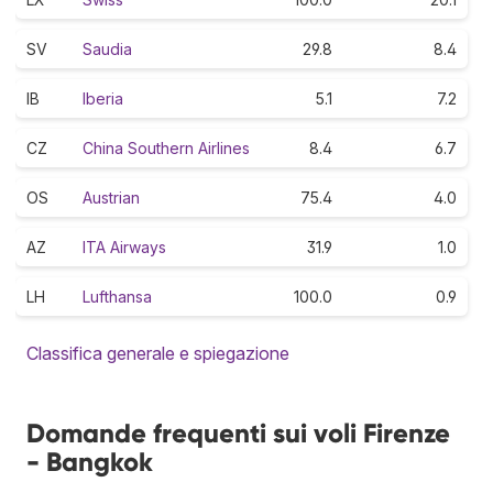
SV
Saudia
29.8
8.4
IB
Iberia
5.1
7.2
CZ
China Southern Airlines
8.4
6.7
OS
Austrian
75.4
4.0
AZ
ITA Airways
31.9
1.0
LH
Lufthansa
100.0
0.9
Classifica generale e spiegazione
Domande frequenti sui voli Firenze
- Bangkok