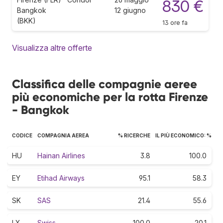
830 €
Bangkok
12 giugno
(BKK)
13 ore fa
Visualizza altre offerte
Classifica delle compagnie aeree
più economiche per la rotta Firenze
- Bangkok
CODICE
COMPAGNIA AEREA
% RICERCHE
IL PIÙ ECONOMICO: %
HU
Hainan Airlines
3.8
100.0
EY
Etihad Airways
95.1
58.3
SK
SAS
21.4
55.6
LX
Swiss
100.0
20.1