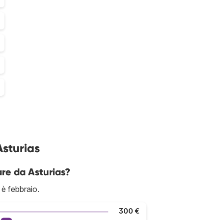
Asturias
are da Asturias?
 è febbraio.
300 €