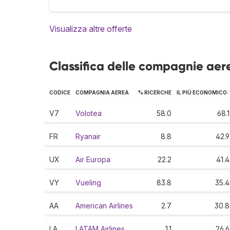
Visualizza altre offerte
Classifica delle compagnie aer
CODICE
COMPAGNIA AEREA
% RICERCHE
IL PIÙ ECONOMICO:
V7
Volotea
58.0
68.1
FR
Ryanair
8.8
42.9
UX
Air Europa
22.2
41.4
VY
Vueling
83.8
35.4
AA
American Airlines
2.7
30.8
LA
LATAM Airlines
1.1
26.6