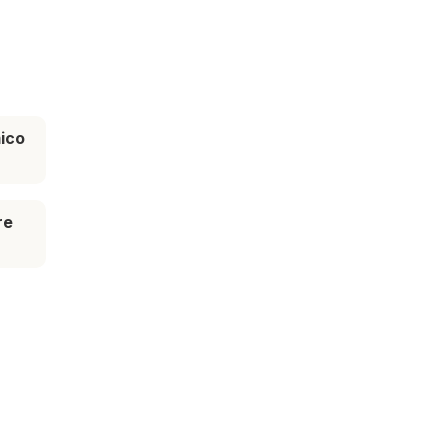
ico
re