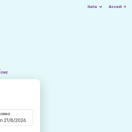
Italia
Accedi →
A
IONE
TORNO