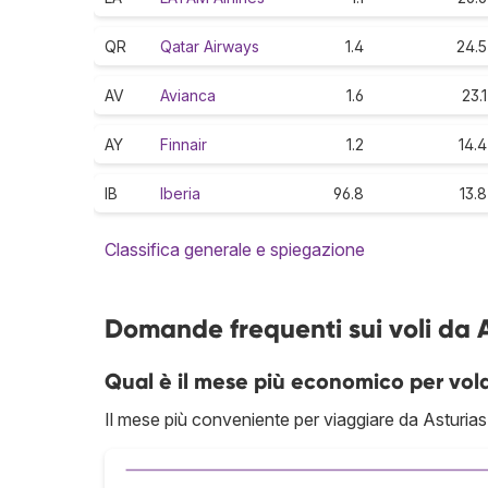
QR
Qatar Airways
1.4
24.5
AV
Avianca
1.6
23.1
AY
Finnair
1.2
14.4
IB
Iberia
96.8
13.8
Classifica generale e spiegazione
Domande frequenti sui voli da 
Qual è il mese più economico per vol
Il mese più conveniente per viaggiare da Asturias