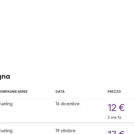
gna
OMPAGNIE AEREE
DATA
PREZZO
ueling
16 dicembre
12 €
2 ore fa
ueling
19 ottobre