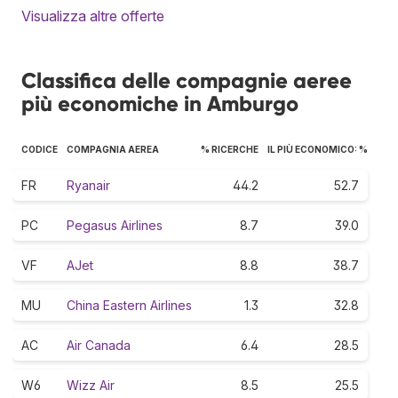
Visualizza altre offerte
Classifica delle compagnie aeree
più economiche in Amburgo
CODICE
COMPAGNIA AEREA
% RICERCHE
IL PIÙ ECONOMICO: %
FR
Ryanair
44.2
52.7
PC
Pegasus Airlines
8.7
39.0
VF
AJet
8.8
38.7
MU
China Eastern Airlines
1.3
32.8
AC
Air Canada
6.4
28.5
W6
Wizz Air
8.5
25.5