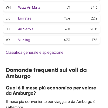
W4
Wizz Air Malta
7.1
24.6
EK
Emirates
15.4
22.2
JU
Air Serbia
4.0
20.8
VY
Vueling
47.3
17.5
Classifica generale e spiegazione
Domande frequenti sui voli da
Amburgo
Qual è il mese più economico per volare
da Amburgo?
Il mese più conveniente per viaggiare da Amburgo è
settembre.