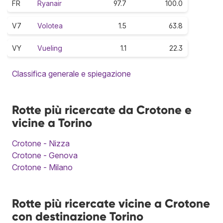
FR
Ryanair
97.7
100.0
V7
Volotea
1.5
63.8
VY
Vueling
1.1
22.3
Classifica generale e spiegazione
Rotte più ricercate da Crotone e
vicine a Torino
Crotone - Nizza
Crotone - Genova
Crotone - Milano
Rotte più ricercate vicine a Crotone
con destinazione Torino