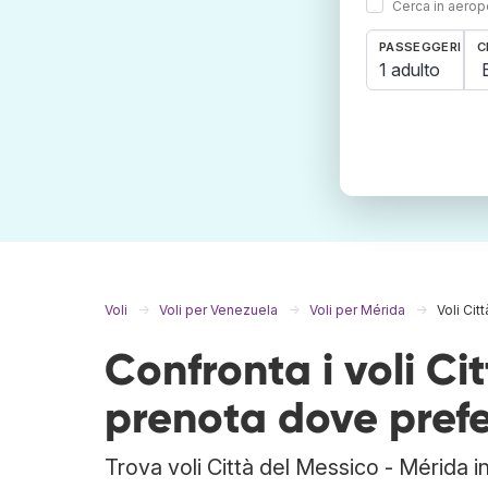
Cerca in aeropo
PASSEGGERI
C
1 adulto
Voli
Voli per Venezuela
Voli per Mérida
Voli Cit
Confronta i voli Ci
prenota dove prefe
Trova voli Città del Messico - Mérida i