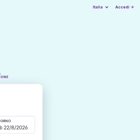
Italia
Accedi →
A
IONE
TORNO