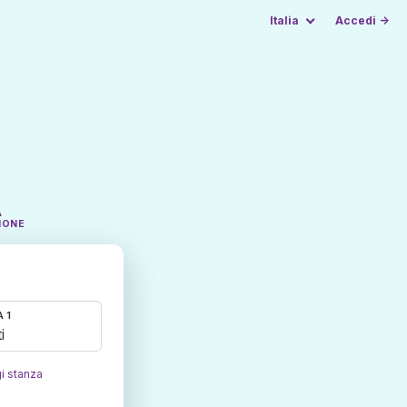
Italia
Accedi →
A
IONE
 1
i
i stanza