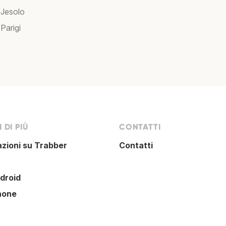
 Jesolo
 Parigi
 DI PIÙ
CONTATTI
azioni su Trabber
Contatti
droid
hone