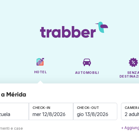
HOTEL
AUTOMOBILI
SENZ
DESTINAZ
 a Mérida
CHECK-IN
CHECK-OUT
CAMERA
2 adult
+ Aggiung
amenti e case