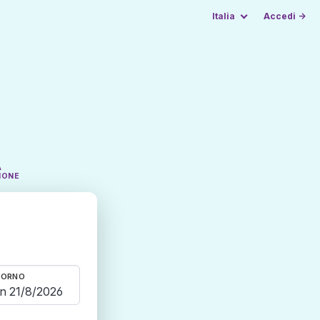
Italia
Accedi →
A
IONE
TORNO