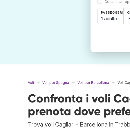
Cerca in aeropo
PASSEGGERI
C
1 adulto
Voli
Voli per Spagna
Voli per Barcellona
Voli Ca
Confronta i voli Ca
prenota dove prefe
Trova voli Cagliari - Barcellona in Trab