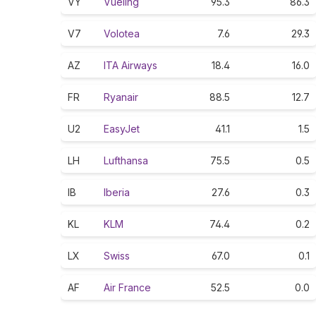
VY
Vueling
95.3
86.3
V7
Volotea
7.6
29.3
AZ
ITA Airways
18.4
16.0
FR
Ryanair
88.5
12.7
U2
EasyJet
41.1
1.5
LH
Lufthansa
75.5
0.5
IB
Iberia
27.6
0.3
KL
KLM
74.4
0.2
LX
Swiss
67.0
0.1
AF
Air France
52.5
0.0