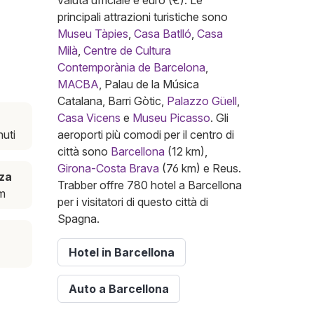
valuta ufficiale è euro (€). Le
principali attrazioni turistiche sono
Museu Tàpies
,
Casa Batlló
,
Casa
Milà
,
Centre de Cultura
Contemporània de Barcelona
,
MACBA
, Palau de la Música
Catalana, Barri Gòtic,
Palazzo Güell
,
Casa Vicens
e
Museu Picasso
. Gli
nuti
aeroporti più comodi per il centro di
città sono
Barcellona
(12 km),
Girona-Costa Brava
(76 km) e Reus.
za
Trabber offre 780 hotel a Barcellona
m
per i visitatori di questo città di
Spagna.
Hotel in Barcellona
Auto a Barcellona