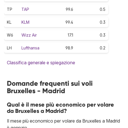
TP
TAP
99.6
0.5
KL
KLM
99.4
0.3
W6
Wizz Air
17.1
0.3
LH
Lufthansa
98.9
0.2
Classifica generale e spiegazione
Domande frequenti sui voli
Bruxelles - Madrid
Qual è il mese più economico per volare
da Bruxelles a Madrid?
Il mese più economico per volare da Bruxelles a Madrid
è gennaio.