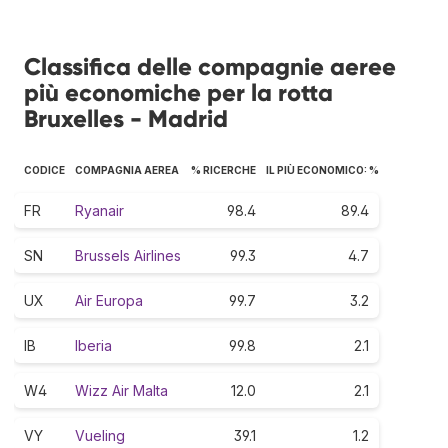
Classifica delle compagnie aeree
più economiche per la rotta
Bruxelles - Madrid
CODICE
COMPAGNIA AEREA
% RICERCHE
IL PIÙ ECONOMICO: %
FR
Ryanair
98.4
89.4
SN
Brussels Airlines
99.3
4.7
UX
Air Europa
99.7
3.2
IB
Iberia
99.8
2.1
W4
Wizz Air Malta
12.0
2.1
VY
Vueling
39.1
1.2