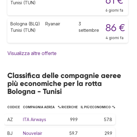
61 €
Tunisi (TUN)
6 giorni fa
Bologna (BLQ)
Ryanair
3
86 €
Tunisi (TUN)
settembre
4 giorni fa
Visualizza altre offerte
Classifica delle compagnie aeree
più economiche per la rotta
Bologna - Tunisi
CODICE
COMPAGNIA AEREA
% RICERCHE
IL PIÙ ECONOMICO: %
AZ
ITA Airways
99.9
57.8
BJ
Nouvelair
59.7
29.9