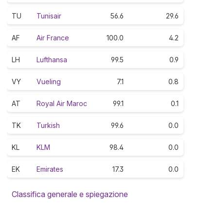
TU
Tunisair
56.6
29.6
AF
Air France
100.0
4.2
LH
Lufthansa
99.5
0.9
VY
Vueling
7.1
0.8
AT
Royal Air Maroc
99.1
0.1
TK
Turkish
99.6
0.0
KL
KLM
98.4
0.0
EK
Emirates
17.3
0.0
Classifica generale e spiegazione