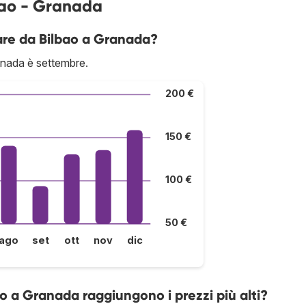
bao - Granada
are da Bilbao a Granada?
anada è settembre.
200 €
150 €
100 €
50 €
ago
set
ott
nov
dic
bao a Granada raggiungono i prezzi più alti?