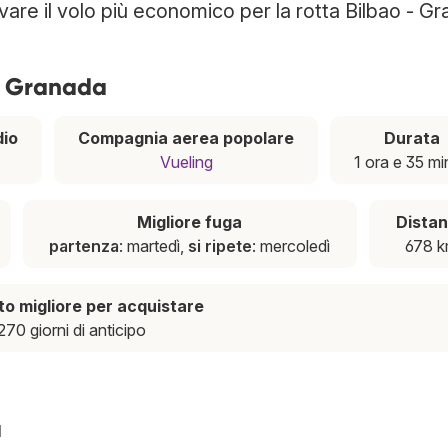
ovare il volo più economico per la rotta Bilbao - G
 - Granada
io
Compagnia aerea popolare
Durata
Vueling
1 ora e 35 mi
Migliore fuga
Dista
partenza
: martedì,
si ripete
: mercoledì
678 
 migliore per acquistare
270 giorni di anticipo
a