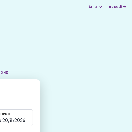
Italia
Accedi →
A
IONE
TORNO