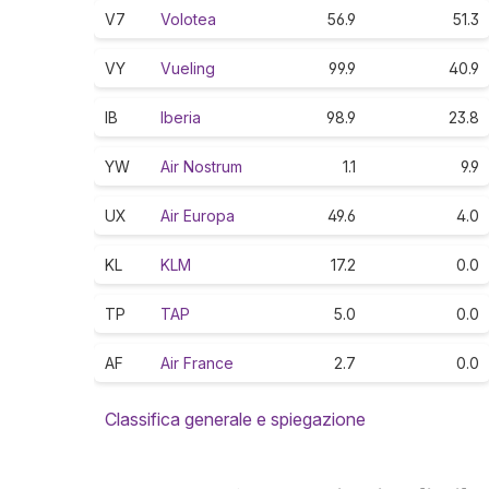
V7
Volotea
56.9
51.3
VY
Vueling
99.9
40.9
IB
Iberia
98.9
23.8
YW
Air Nostrum
1.1
9.9
UX
Air Europa
49.6
4.0
KL
KLM
17.2
0.0
TP
TAP
5.0
0.0
AF
Air France
2.7
0.0
Classifica generale e spiegazione