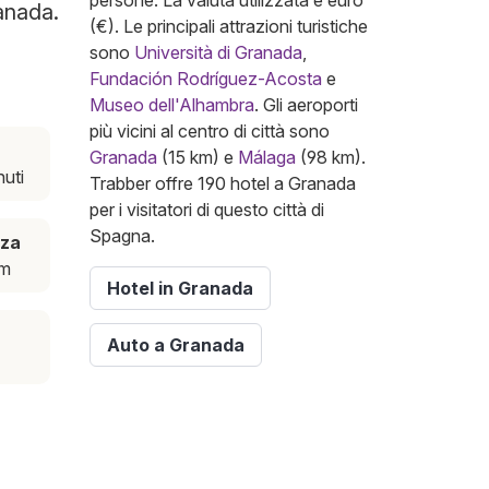
persone. La valuta utilizzata è euro
ranada.
(€). Le principali attrazioni turistiche
sono
Università di Granada
,
Fundación Rodríguez-Acosta
e
Museo dell'Alhambra
. Gli aeroporti
più vicini al centro di città sono
Granada
(15 km) e
Málaga
(98 km).
nuti
Trabber offre 190 hotel a Granada
per i visitatori di questo città di
Spagna.
nza
km
Hotel in Granada
Auto a Granada