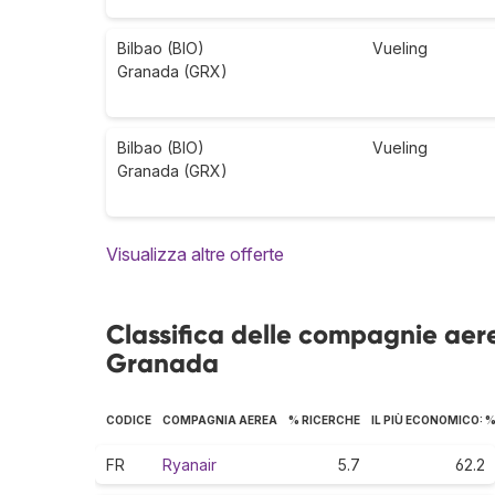
Bilbao (BIO)
Vueling
Granada (GRX)
Bilbao (BIO)
Vueling
Granada (GRX)
Visualizza altre offerte
Classifica delle compagnie aere
Granada
CODICE
COMPAGNIA AEREA
% RICERCHE
IL PIÙ ECONOMICO: 
FR
Ryanair
5.7
62.2