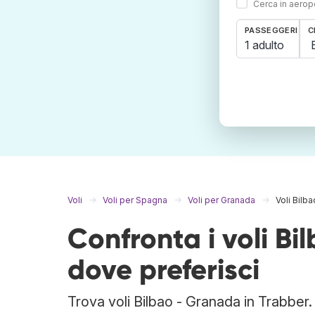
Cerca in aeropo
PASSEGGERI
C
1 adulto
Voli
Voli per Spagna
Voli per Granada
Voli Bilb
Confronta i voli B
dove preferisci
Trova voli Bilbao - Granada in Trabber.