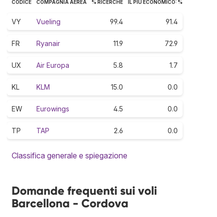
CODICE
COMPAGNIA AEREA
% RICERCHE
IL PIÙ ECONOMICO: %
VY
Vueling
99.4
91.4
FR
Ryanair
11.9
72.9
UX
Air Europa
5.8
1.7
KL
KLM
15.0
0.0
EW
Eurowings
4.5
0.0
TP
TAP
2.6
0.0
Classifica generale e spiegazione
Domande frequenti sui voli
Barcellona - Cordova