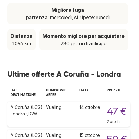
Migliore fuga
partenza
: mercoledì,
si ripete
: lunedì
Distanza
Momento migliore per acquistare
1096 km
280 giorni di anticipo
Ultime offerte A Coruña - Londra
DA -
COMPAGNIE
DATA
PREZZO
DESTINAZIONE
AEREE
A Coruña (LCG)
Vueling
14 ottobre
47 €
Londra (LGW)
2 ore fa
A Coruña (LCG)
Vueling
15 ottobre