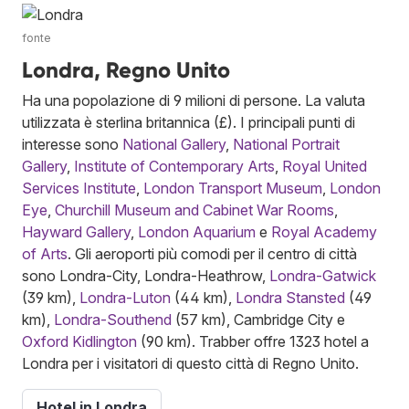
fonte
Londra, Regno Unito
Ha una popolazione di 9 milioni di persone. La valuta
utilizzata è sterlina britannica (£). I principali punti di
interesse sono
National Gallery
,
National Portrait
Gallery
,
Institute of Contemporary Arts
,
Royal United
Services Institute
,
London Transport Museum
,
London
Eye
,
Churchill Museum and Cabinet War Rooms
,
Hayward Gallery
,
London Aquarium
e
Royal Academy
of Arts
. Gli aeroporti più comodi per il centro di città
sono Londra-City, Londra-Heathrow,
Londra-Gatwick
(39 km),
Londra-Luton
(44 km),
Londra Stansted
(49
km),
Londra-Southend
(57 km), Cambridge City e
Oxford Kidlington
(90 km). Trabber offre 1323 hotel a
Londra per i visitatori di questo città di Regno Unito.
Hotel in Londra