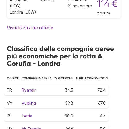
114 €
(LCG)
21 novembre
Londra (LGW)
2 ore fa
Visualizza altre offerte
Classifica delle compagnie aeree
più economiche per la rotta A
Coruña - Londra
CODICE
COMPAGNIA AEREA
% RICERCHE
IL PIÙ ECONOMICO: %
FR
Ryanair
34.3
72.4
VY
Vueling
99.8
67.0
IB
Iberia
98.0
4.6
UX
Air Europa
99.6
3.0