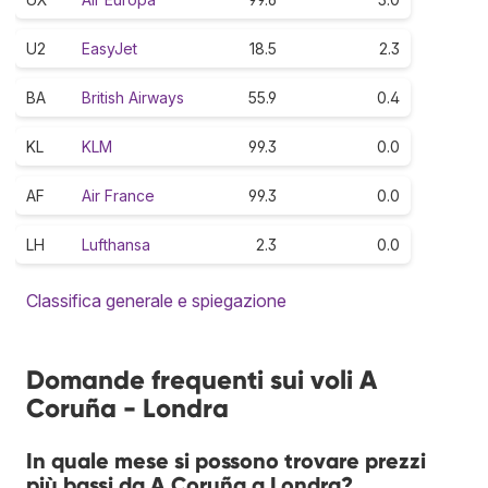
U2
EasyJet
18.5
2.3
BA
British Airways
55.9
0.4
KL
KLM
99.3
0.0
AF
Air France
99.3
0.0
LH
Lufthansa
2.3
0.0
Classifica generale e spiegazione
Domande frequenti sui voli A
Coruña - Londra
In quale mese si possono trovare prezzi
più bassi da A Coruña a Londra?