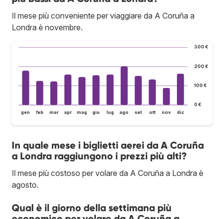
Il mese più conveniente per viaggiare da A Coruña a
Londra è novembre.
300 €
200 €
100 €
0 €
gen
feb
mar
apr
mag
giu
lug
ago
set
ott
nov
dic
In quale mese i biglietti aerei da A Coruña
a Londra raggiungono i prezzi più alti?
Il mese più costoso per volare da A Coruña a Londra è
agosto.
Qual è il giorno della settimana più
economico per volare da A Coruña a